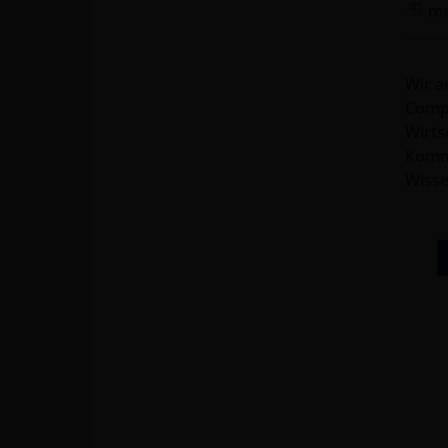
me
Wir a
Compu
Wirts
Kommu
Wisse