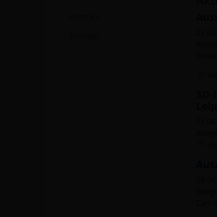
Akt
Aus
Internes
23.06
Sitemap
Kateg
Einrei
me
3D-
Leip
11.06
Kateg
me
Aus
08.06
Kateg
Carl-