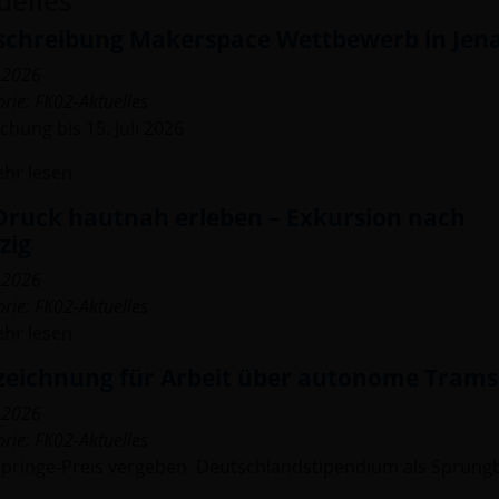
uelles
schreibung Makerspace Wettbewerb in Jen
.2026
orie:
FK02-Aktuelles
chung bis 15. Juli 2026
hr lesen
Druck hautnah erleben – Exkursion nach
zig
.2026
orie:
FK02-Aktuelles
hr lesen
zeichnung für Arbeit über autonome Trams
.2026
orie:
FK02-Aktuelles
Springe-Preis vergeben. Deutschlandstipendium als Sprungb