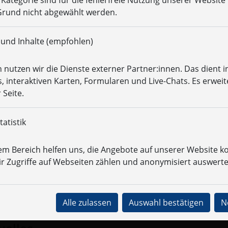
r Kategorie sind für die fehlerfreie Nutzung unserer Websit
rund nicht abgewählt werden.
Wirtschafts­ingenieur­
­
Soziale Arbeit
Med
wesen
 und Inhalte (empfohlen)
enieur­wissenschaften
 nutzen wir die Dienste externer Partner:innen. Das dient i
kultät Ingenieurwissenschaften
, interaktiven Karten, Formularen und Live-Chats. Es erweit
 Seite.
...
atistik
Studium
Fakultät
Forschung
em Bereich helfen uns, die Angebote auf unserer Website ko
r Zugriffe auf Webseiten zählen und anonymisiert auswerte
ranstaltungen
Dekanat
Internes