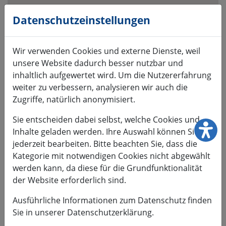
Visuelle
Assistenzsoftware
Datenschutzeinstellungen
öffnen.
Mit
Wir verwenden Cookies und externe Dienste, weil
der
unsere Website dadurch besser nutzbar und
Tastatur
inhaltlich aufgewertet wird. Um die Nutzererfahrung
erreichbar
weiter zu verbessern, analysieren wir auch die
über
Zugriffe, natürlich anonymisiert.
ALT
+
Sie entscheiden dabei selbst, welche Cookies und
1
Inhalte geladen werden. Ihre Auswahl können Sie
jederzeit bearbeiten. Bitte beachten Sie, dass die
Kategorie mit notwendigen Cookies nicht abgewählt
werden kann, da diese für die Grundfunktionalität
der Website erforderlich sind.
HSMW
Ausführliche Informationen zum Datenschutz finden
Sie in unserer Datenschutzerklärung.