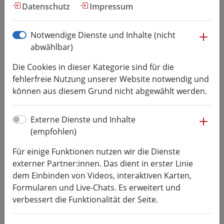
Fakultät INW
Datenschutz
Impressum
me
Notwendige Dienste und Inhalte (nicht
Prof. Dr.-Ing. Julia Zähr
abwählbar)
Professur Automatisierte
Die Cookies in dieser Kategorie sind für die
Fügeprozesse und Simulation
fehlerfreie Nutzung unserer Website notwendig und
können aus diesem Grund nicht abgewählt werden.
Prof. Dr.-Ing.
Julia Zähr
me
Externe Dienste und Inhalte
(empfohlen)
+49 3727 581003
zaehr@hs-mittweida.de
Für einige Funktionen nutzen wir die Dienste
externer Partner:innen. Das dient in erster Linie
7-107
dem Einbinden von Videos, interaktiven Karten,
Formularen und Live-Chats. Es erweitert und
Präsenzinformationen:
verbessert die Funktionalität der Seite.
Termine nach Vereinbarung