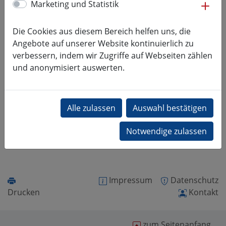
me
Marketing und Statistik
Postanschrift
Die Cookies aus diesem Bereich helfen uns, die
Hochschule Mittweida
Angebote auf unserer Website kontinuierlich zu
Fakultät Ingenieurwissenschaften
verbessern, indem wir Zugriffe auf Webseiten zählen
Fachgruppe Fertigung - Werkstoffe - Qualität
und anonymisiert auswerten.
Technikumplatz 17
09648 Mittweida
Besucheradresse:
Technikumplatz 17b
09648
Mittweida
7-107
Impressum
Datenschutz
Drucken
Kontakt
zum Seitenanfang